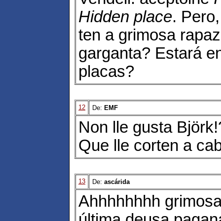
Hidden place
. Pero,
ten a grimosa rapaz
garganta? Estará e
placas?
12
De:
EMF
Non lle gusta Björk
Que lle corten a ca
13
De:
ascárida
Ahhhhhhhh grimosa
última deusa pagana