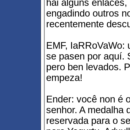
hai algúns enlaces, 
engadindo outros n
recentemente descu
EMF, IaRRoVaWo: u
se pasen por aquí.
pero ben levados. P
empeza!
Ender: você non é 
senhor. A medalha d
reservada para o se