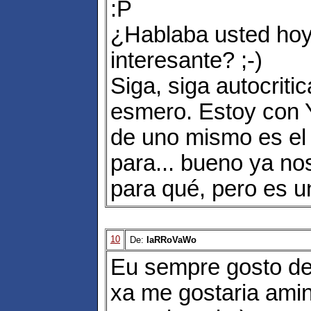
:P
¿Hablaba usted hoy
interesante? ;-)
Siga, siga autocrit
esmero. Estoy con Y
de uno mismo es el
para... bueno ya n
para qué, pero es u
10
De:
IaRRoVaWo
Eu sempre gosto de 
xa me gostaria ami