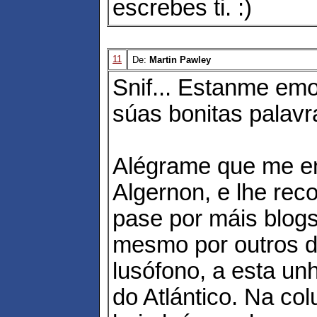
escrebes ti. :)
11
De:
Martin Pawley
Snif... Estanme em
súas bonitas palavr
Alégrame que me e
Algernon, e lhe re
pase por máis blog
mesmo por outros 
lusófono, a esta unh
do Atlántico. Na co