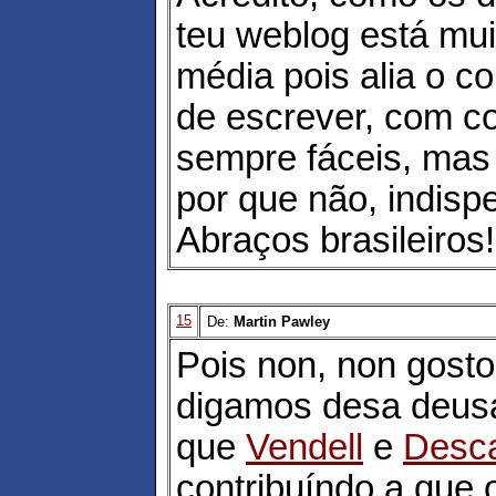
teu weblog está mu
média pois alia o c
de escrever, com c
sempre fáceis, mas
por que não, indispe
Abraços brasileiros!
15
De:
Martin Pawley
Pois non, non gosto
digamos desa deus
que
Vendell
e
Desc
contribuíndo a que