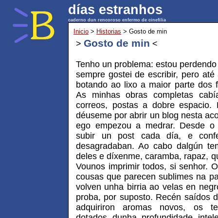
días estranhos
caderno dun rencoroso enfermo de cinefilia
Inicio
>
Historias
> Gosto de min
Gosto de min
>
<
Tenho un problema: estou perdendo e
sempre gostei de escribir, pero até
botando ao lixo a maior parte dos f
As minhas obras completas cabí
correos, postas a dobre espacio.
déuseme por abrir un blog nesta a
ego empezou a medrar. Desde o 
subir un post cada día, e con
desagradaban. Ao cabo dalgún te
deles e díxenme, caramba, rapaz, q
Vounos imprimir todos, si senhor. O
cousas que parecen sublimes na pa
volven unha birria ao velas en neg
proba, por suposto. Recén saídos 
adquiriron aromas novos, os te
dotados dunha profundidade intel