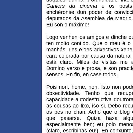
Cahiers du cinema
e os posts 
enchéronse dun poder de convicci
deputados da Asemblea de Madrid. 
Eu son o máximo!
Logo venhen os amigos e dinche qu
ten moito contido. Que o meu é o 
manhás. Les e oes adxectivos xene
cara colorada por causa da natura
está claro. Miles de visitas m
Domino verso e prosa, e son practi
sensos. En fin, en case todos.
Pois non, home, non. Isto non pod
obxectividade. Tenho que recu
capacidade autodestructiva doutrora
as cousas ao lixo, iso si. Debo rec
os pes no chan. Acho que o blog 
que pasarse. Quizá haxa alg
especialmente ben; eu polo menos
(claro, escribinas eu!). En conxunto,