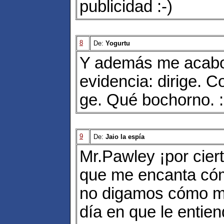
publicidad :-)
8
De:
Yogurtu
Y además me acabo
evidencia: dirige. C
ge. Qué bochorno. :
9
De:
Jaio la espía
Mr.Pawley ¡por ciert
que me encanta có
no digamos cómo m
día en que le entien